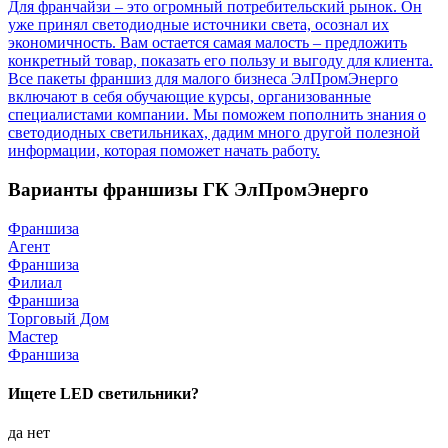
Для франчайзи – это огромный потребительский рынок. Он
уже принял светодиодные источники света, осознал их
экономичность. Вам остается самая малость – предложить
конкретный товар, показать его пользу и выгоду для клиента.
Все пакеты франшиз для малого бизнеса ЭлПромЭнерго
включают в себя обучающие курсы, организованные
специалистами компании. Мы поможем пополнить знания о
светодиодных светильниках, дадим много другой полезной
информации, которая поможет начать работу.
Варианты франшизы ГК ЭлПромЭнерго
Франшиза
Агент
Франшиза
Филиал
Франшиза
Торговый Дом
Мастер
Франшиза
Ищете LED светильники?
да
нет