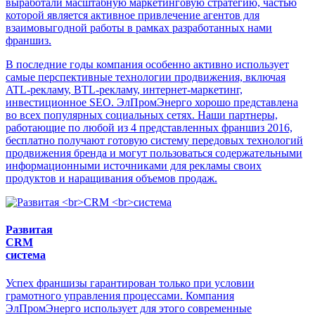
выработали масштабную маркетинговую стратегию, частью
которой является активное привлечение агентов для
взаимовыгодной работы в рамках разработанных нами
франшиз.
В последние годы компания особенно активно использует
самые перспективные технологии продвижения, включая
ATL-рекламу, BTL-рекламу, интернет-маркетинг,
инвестиционное SEO. ЭлПромЭнерго хорошо представлена
во всех популярных социальных сетях. Наши партнеры,
работающие по любой из 4 представленных франшиз 2016,
бесплатно получают готовую систему передовых технологий
продвижения бренда и могут пользоваться содержательными
информационными источниками для рекламы своих
продуктов и наращивания объемов продаж.
Развитая
CRM
система
Успех франшизы гарантирован только при условии
грамотного управления процессами. Компания
ЭлПромЭнерго использует для этого современные