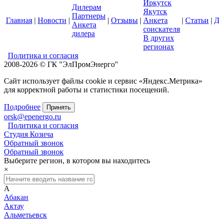
Иркутск
Дилерам
Якутск
Партнеры
Главная
|
Новости
|
|
Отзывы
|
Анкета
|
Статьи
|
Д
Анкета
соискателя
дилера
В других
регионах
Политика и согласия
2008-2026 © ГК "ЭлПромЭнерго"
Сайт использует файлы cookie и сервис «Яндекс.Метрика»
для корректной работы и статистики посещений.
Подробнее
Принять
orsk@epenergo.ru
Политика и согласия
Студия Козича
Обратный звонок
Обратный звонок
Выберите регион, в котором вы находитесь
×
А
Абакан
Актау
Альметьевск