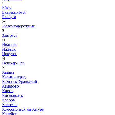
Е
Ейск
Екатеринбург
Елабуга
Ж
Железнодорожный
З
Златоуст
И
Иваново
Ижевск
Иркутск
Й
Йошкар-Ола
К
Казань
Калининград
Каменск-Уральский
Кемерово
Киров
Кисловодск
Ковров
Коломна
Комсомольск-на-Амуре
Копейск