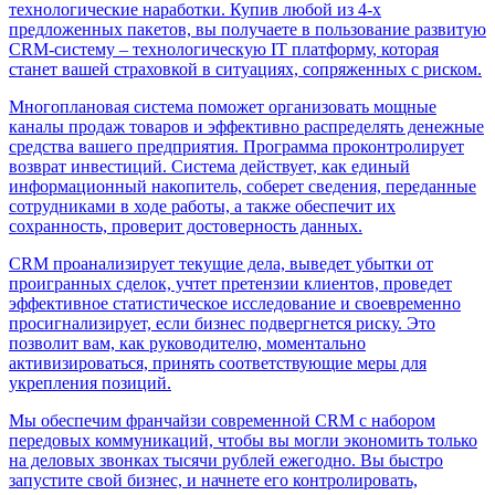
технологические наработки. Купив любой из 4-х
предложенных пакетов, вы получаете в пользование развитую
CRM-систему – технологическую IT платформу, которая
станет вашей страховкой в ситуациях, сопряженных с риском.
Многоплановая система поможет организовать мощные
каналы продаж товаров и эффективно распределять денежные
средства вашего предприятия. Программа проконтролирует
возврат инвестиций. Система действует, как единый
информационный накопитель, соберет сведения, переданные
сотрудниками в ходе работы, а также обеспечит их
сохранность, проверит достоверность данных.
CRM проанализирует текущие дела, выведет убытки от
проигранных сделок, учтет претензии клиентов, проведет
эффективное статистическое исследование и своевременно
просигнализирует, если бизнес подвергнется риску. Это
позволит вам, как руководителю, моментально
активизироваться, принять соответствующие меры для
укрепления позиций.
Мы обеспечим франчайзи современной CRM с набором
передовых коммуникаций, чтобы вы могли экономить только
на деловых звонках тысячи рублей ежегодно. Вы быстро
запустите свой бизнес, и начнете его контролировать,