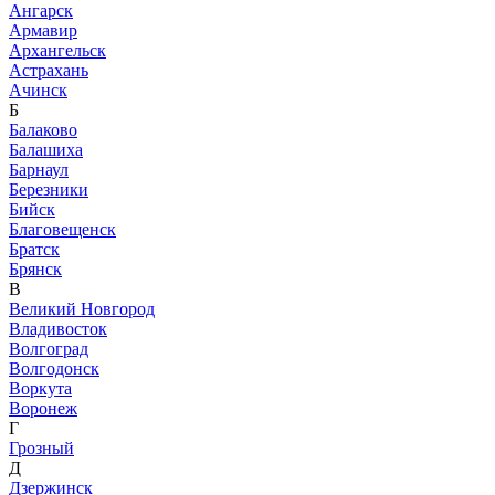
Ангарск
Армавир
Архангельск
Астрахань
Ачинск
Б
Балаково
Балашиха
Барнаул
Березники
Бийск
Благовещенск
Братск
Брянск
В
Великий Новгород
Владивосток
Волгоград
Волгодонск
Воркута
Воронеж
Г
Грозный
Д
Дзержинск