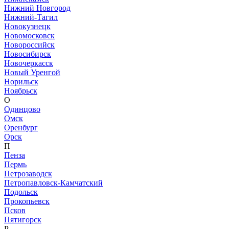
Нижний Новгород
Нижний-Тагил
Новокузнецк
Новомосковск
Новороссийск
Новосибирск
Новочеркасск
Новый Уренгой
Норильск
Ноябрьск
О
Одинцово
Омск
Оренбург
Орск
П
Пенза
Пермь
Петрозаводск
Петропавловск-Камчатский
Подольск
Прокопьевск
Псков
Пятигорск
Р