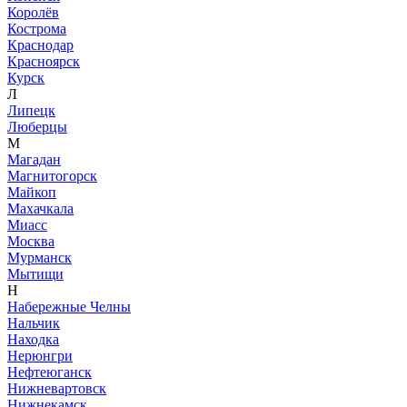
Королёв
Кострома
Краснодар
Красноярск
Курск
Л
Липецк
Люберцы
М
Магадан
Магнитогорск
Майкоп
Махачкала
Миасс
Москва
Мурманск
Мытищи
Н
Набережные Челны
Нальчик
Находка
Нерюнгри
Нефтеюганск
Нижневартовск
Нижнекамск