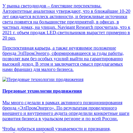
У рынка светодиодов – блестящие перспективы.
Авторитетные аналитики утверждают, что в ближайшие 10-20
лет ожидается всплеск активности, и бережливые источники
света появятся на большинстве предприятий, в офисах, в
частных домах, на улицах. Navigant Research просчитала, что к
2021 г. объем продаж LED-светильников вырастет примерно в
20 раз.
Перспективная карьера, а также неуязвимое положение
бренда ЭлПромЭнерго, сформировавшееся за годы работы,
позволят вам без особых усилий выйти на гарантированно
высокий доход. В этом и заключается смысл предлагаемых
нами франшиз для малого бизнеса.
Передовые технологии продвижения
Мы много сделали в рамках активного позиционирования
бренда «ЭлПромЭнерго». По результатам проведенного
внешнего и внутреннего аудита определили конкретные шаги
развития бизнеса в уральском регионе и по всей России.
Чтобы добиться широкой узнаваемости и признания,