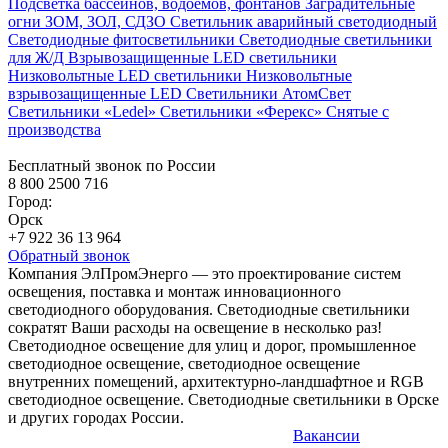
Подсветка бассейнов, водоёмов, фонтанов
Заградительные
огни ЗОМ, ЗОЛ, СДЗО
Светильник аварийный светодиодный
Светодиодные фитосветильники
Светодиодные светильники
для Ж/Д
Взрывозащищенные LED светильники
Низковольтные LED светильники
Низковольтные
взрывозащищенные LED
Светильники АтомСвет
Светильники «Ledel»
Светильники «Ферекс»
Снятые с
производства
Бесплатный звонок по России
8 800 2500 716
Город:
Орск
+7 922 36 13 964
Обратный звонок
Компания ЭлПромЭнерго — это проектирование систем
освещения, поставка и монтаж инновационного
светодиодного оборудования. Светодиодные светильники
сократят Ваши расходы на освещение в несколько раз!
Светодиодное освещение для улиц и дорог, промышленное
светодиодное освещение, светодиодное освещение
внутренних помещений, архитектурно-ландшафтное и RGB
светодиодное освещение. Светодиодные светильники в Орске
и других городах России.
Вакансии