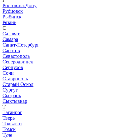
Ростов-на-Дону
Рубцовск
Рыбинск
Рязань
С
Салават
Самара
Санкт-Петербург
Саратов
Севастополь
Северодвинск
Серпухов
Сочи
Ставрополь
Старый Оскол
Сургут
Сызрань
Сыктывкар
Т
Таганрог
Тверь
Тольятти
Томск
Тула