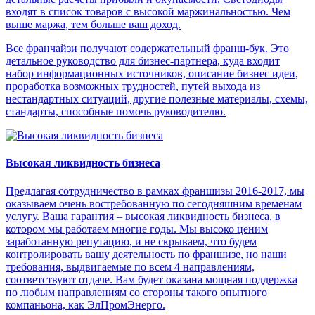
входят в список товаров с высокой маржинальностью. Чем
выше маржа, тем больше ваш доход.
Все франчайзи получают содержательный франш-бук. Это
детальное руководство для бизнес-партнера, куда входит
набор информационных источников, описание бизнес идеи,
проработка возможных трудностей, путей выхода из
нестандартных ситуаций, другие полезные материалы, схемы,
стандарты, способные помочь руководителю.
Высокая ликвидность бизнеса
Предлагая сотрудничество в рамках франшизы 2016-2017, мы
оказываем очень востребованную по сегодняшним временам
услугу. Ваша гарантия – высокая ликвидность бизнеса, в
котором мы работаем многие годы. Мы высоко ценим
заработанную репутацию, и не скрываем, что будем
контролировать вашу деятельность по франшизе, но наши
требования, выдвигаемые по всем 4 направлениям,
соответствуют отдаче. Вам будет оказана мощная поддержка
по любым направлениям со стороны такого опытного
компаньона, как ЭлПромЭнерго.