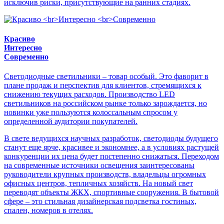
исключив риски, присутствующие на ранних стадиях.
Красиво
Интересно
Современно
Светодиодные светильники – товар особый. Это фаворит в
плане продаж и перспектив для клиентов, стремящихся к
снижению текущих расходов. Производство LED
светильников на российском рынке только зарождается, но
новинки уже пользуются колоссальным спросом у
определенной аудитории покупателей.
В свете ведущихся научных разработок, светодиоды будущего
станут еще ярче, красивее и экономнее, а в условиях растущей
конкуренции их цена будет постепенно снижаться. Переходом
на современные источники освещения заинтересованы
руководители крупных производств, владельцы огромных
офисных центров, тепличных хозяйств. На новый свет
переводят объекты ЖКХ, спортивные сооружения. В бытовой
сфере – это стильная дизайнерская подсветка гостиных,
спален, номеров в отелях.