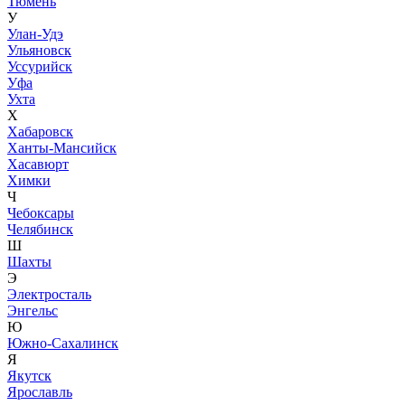
Тюмень
У
Улан-Удэ
Ульяновск
Уссурийск
Уфа
Ухта
Х
Хабаровск
Ханты-Мансийск
Хасавюрт
Химки
Ч
Чебоксары
Челябинск
Ш
Шахты
Э
Электросталь
Энгельс
Ю
Южно-Сахалинск
Я
Якутск
Ярославль