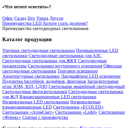
«Что хотите осветить»?
Офис
Склад
Цех
Улица
Другое
Преимущества LED
Хотите стать дилером?
Преимущества светодиодных светильников
Каталог продукции
Уличные светодиодные светильники
Промышленные LED
светильники
Светодиодные светильники для АЗС
Светодиодные светильники для ЖКХ
Светодиодные
прожекторы
Светильники внутреннего освещения
Офисные
светодиодные светильники
Торговое освещение
Архитектурные светильники
Ландшафтное LED освещение
Подсветка бассейнов, водоёмов, фонтанов
Заградительные
огни ЗОМ, ЗОЛ, СДЗО
Светильник аварийный светодиодный
Светодиодные фитосветильники
Светодиодные светильники
для Ж/Д
Взрывозащищенные LED светильники
Низковольтные LED светильники
Низковольтные
взрывозащищенные LED
Светильники «ECOLED»
Светильники «АтомСвет»
Светильники «Ledel»
Светильники
«Ферекс»
Снятые с производства