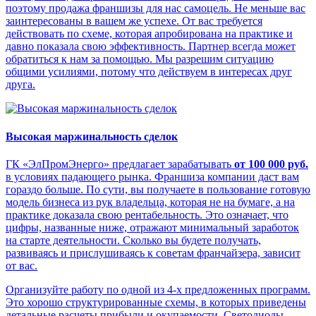
поэтому продажа франшизы для нас самоцель. Не меньше вас
заинтересованы в вашем же успехе. От вас требуется
действовать по схеме, которая апробирована на практике и
давно показала свою эффективность. Партнер всегда может
обратиться к нам за помощью. Мы разрешим ситуацию
общими усилиями, потому что действуем в интересах друг
друга.
Высокая маржинальность сделок
ГК «ЭлПромЭнерго» предлагает зарабатывать
от 100 000 руб.
в условиях падающего рынка. Франшиза компании даст вам
гораздо больше. По сути, вы получаете в пользование готовую
модель бизнеса из рук владельца, которая не на бумаге, а на
практике доказала свою рентабельность. Это означает, что
цифры, названные ниже, отражают минимальный заработок
на старте деятельности. Сколько вы будете получать,
развиваясь и прислушиваясь к советам франчайзера, зависит
от вас.
Организуйте работу по одной из 4-х предложенных программ.
Это хорошо структурированные схемы, в которых приведены
детальные расчеты прибыли и окупаемости. Светодиоды