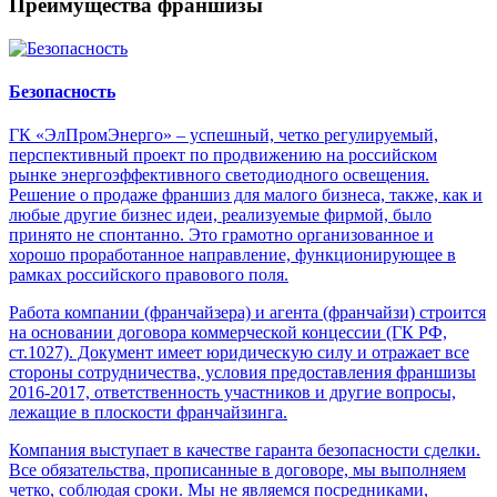
Преимущества франшизы
Безопасность
ГК «ЭлПромЭнерго» – успешный, четко регулируемый,
перспективный проект по продвижению на российском
рынке энергоэффективного светодиодного освещения.
Решение о продаже франшиз для малого бизнеса, также, как и
любые другие бизнес идеи, реализуемые фирмой, было
принято не спонтанно. Это грамотно организованное и
хорошо проработанное направление, функционирующее в
рамках российского правового поля.
Работа компании (франчайзера) и агента (франчайзи) строится
на основании договора коммерческой концессии (ГК РФ,
ст.1027). Документ имеет юридическую силу и отражает все
стороны сотрудничества, условия предоставления франшизы
2016-2017, ответственность участников и другие вопросы,
лежащие в плоскости франчайзинга.
Компания выступает в качестве гаранта безопасности сделки.
Все обязательства, прописанные в договоре, мы выполняем
четко, соблюдая сроки. Мы не являемся посредниками,