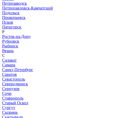
Петрозаводск
Петропавловск-Камчатский
Подольск
Прокопьевск
Псков
Пятигорск
Р
Ростов-на-Дону
Рубцовск
Рыбинск
Рязань
С
Салават
Самара
Санкт-Петербург
Саратов
Севастополь
Северодвинск
Серпухов
Сочи
Ставрополь
Старый Оскол
Сургут
Сызрань
Сыктывкар