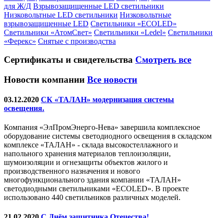
для Ж/Д
Взрывозащищенные LED светильники
Низковольтные LED светильники
Низковольтные
взрывозащищенные LED
Светильники «ECOLED»
Светильники «АтомСвет»
Светильники «Ledel»
Светильники
«Ферекс»
Снятые с производства
Сертификаты
и свидетельства
Смотреть все
Новости компании
Все новости
03.12.2020
СК «ТАЛАН» модернизация системы
освещения.
Компания «ЭлПромЭнерго-Нева» завершила комплексное
оборудование системы светодиодного освещения в складском
комплексе «ТАЛАН» - склада высокостеллажного и
напольного хранения материалов теплоизоляции,
шумоизоляции и огнезащиты объектов жилого и
производственного назначения и нового
многофункционального здания компании «ТАЛАН»
светодиодными светильниками «ECOLED». В проекте
использовано 440 светильников различных моделей.
21.02.2020
С Днём защитника Отечества!