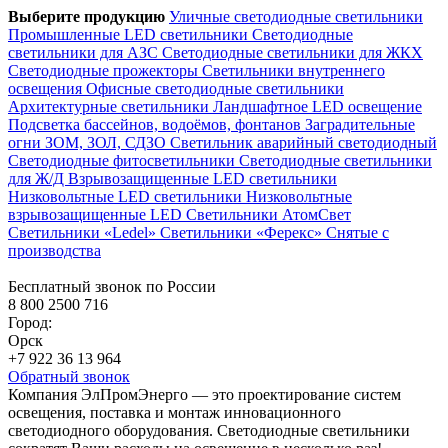
Выберите продукцию
Уличные светодиодные светильники
Промышленные LED светильники
Светодиодные
светильники для АЗС
Светодиодные светильники для ЖКХ
Светодиодные прожекторы
Светильники внутреннего
освещения
Офисные светодиодные светильники
Архитектурные светильники
Ландшафтное LED освещение
Подсветка бассейнов, водоёмов, фонтанов
Заградительные
огни ЗОМ, ЗОЛ, СДЗО
Светильник аварийный светодиодный
Светодиодные фитосветильники
Светодиодные светильники
для Ж/Д
Взрывозащищенные LED светильники
Низковольтные LED светильники
Низковольтные
взрывозащищенные LED
Светильники АтомСвет
Светильники «Ledel»
Светильники «Ферекс»
Снятые с
производства
Бесплатный звонок по России
8 800 2500 716
Город:
Орск
+7 922 36 13 964
Обратный звонок
Компания ЭлПромЭнерго — это проектирование систем
освещения, поставка и монтаж инновационного
светодиодного оборудования. Светодиодные светильники