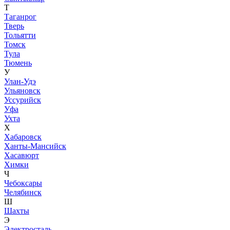
Т
Таганрог
Тверь
Тольятти
Томск
Тула
Тюмень
У
Улан-Удэ
Ульяновск
Уссурийск
Уфа
Ухта
Х
Хабаровск
Ханты-Мансийск
Хасавюрт
Химки
Ч
Чебоксары
Челябинск
Ш
Шахты
Э
Электросталь