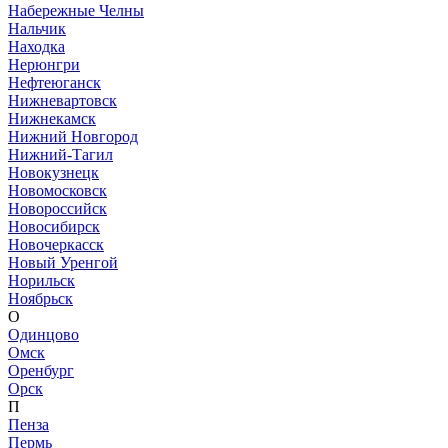
Набережные Челны
Нальчик
Находка
Нерюнгри
Нефтеюганск
Нижневартовск
Нижнекамск
Нижний Новгород
Нижний-Тагил
Новокузнецк
Новомосковск
Новороссийск
Новосибирск
Новочеркасск
Новый Уренгой
Норильск
Ноябрьск
О
Одинцово
Омск
Оренбург
Орск
П
Пенза
Пермь