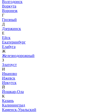
Волгодонск
Воркута
Воронеж
Г
Грозный
Д
Дзержинск
Е
Ейск
Екатеринбург
Елабуга
Ж
Железнодорожный
З
Златоуст
И
Иваново
Ижевск
Иркутск
Й
Йошкар-Ола
К
Казань
Калининград
Каменск-Уральский