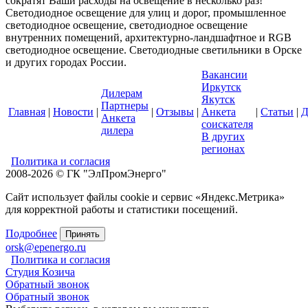
сократят Ваши расходы на освещение в несколько раз!
Светодиодное освещение для улиц и дорог, промышленное
светодиодное освещение, светодиодное освещение
внутренних помещений, архитектурно-ландшафтное и RGB
светодиодное освещение. Светодиодные светильники в Орске
и других городах России.
Вакансии
Иркутск
Дилерам
Якутск
Партнеры
Главная
|
Новости
|
|
Отзывы
|
Анкета
|
Статьи
|
Д
Анкета
соискателя
дилера
В других
регионах
Политика и согласия
2008-2026 © ГК "ЭлПромЭнерго"
Сайт использует файлы cookie и сервис «Яндекс.Метрика»
для корректной работы и статистики посещений.
Подробнее
Принять
orsk@epenergo.ru
Политика и согласия
Студия Козича
Обратный звонок
Обратный звонок