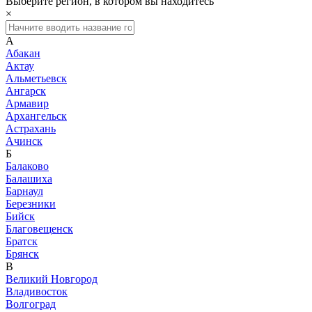
Выберите регион, в котором вы находитесь
×
А
Абакан
Актау
Альметьевск
Ангарск
Армавир
Архангельск
Астрахань
Ачинск
Б
Балаково
Балашиха
Барнаул
Березники
Бийск
Благовещенск
Братск
Брянск
В
Великий Новгород
Владивосток
Волгоград