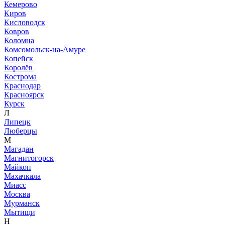
Кемерово
Киров
Кисловодск
Ковров
Коломна
Комсомольск-на-Амуре
Копейск
Королёв
Кострома
Краснодар
Красноярск
Курск
Л
Липецк
Люберцы
М
Магадан
Магнитогорск
Майкоп
Махачкала
Миасс
Москва
Мурманск
Мытищи
Н