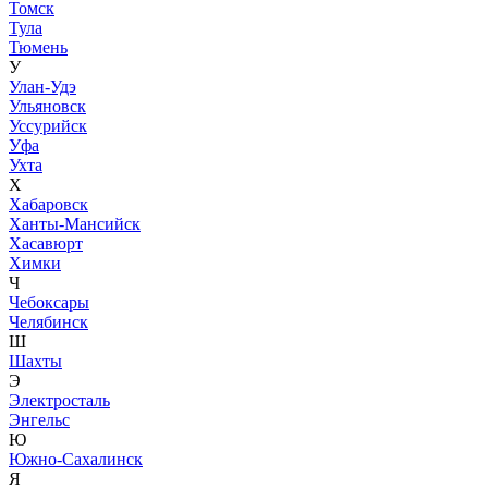
Томск
Тула
Тюмень
У
Улан-Удэ
Ульяновск
Уссурийск
Уфа
Ухта
Х
Хабаровск
Ханты-Мансийск
Хасавюрт
Химки
Ч
Чебоксары
Челябинск
Ш
Шахты
Э
Электросталь
Энгельс
Ю
Южно-Сахалинск
Я