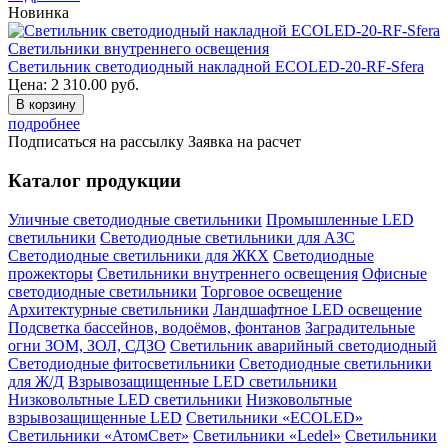
Новинка
Светильники внутреннего освещения
Светильник светодиодный накладной ECOLED-20-RF-Sfera
Цена:
2 310.00
руб.
В корзину
подробнее
Подписаться на рассылку
Заявка на расчет
Каталог продукции
Уличные светодиодные светильники
Промышленные LED
светильники
Светодиодные светильники для АЗС
Светодиодные светильники для ЖКХ
Светодиодные
прожекторы
Светильники внутреннего освещения
Офисные
светодиодные светильники
Торговое освещение
Архитектурные светильники
Ландшафтное LED освещение
Подсветка бассейнов, водоёмов, фонтанов
Заградительные
огни ЗОМ, ЗОЛ, СДЗО
Светильник аварийный светодиодный
Светодиодные фитосветильники
Светодиодные светильники
для Ж/Д
Взрывозащищенные LED светильники
Низковольтные LED светильники
Низковольтные
взрывозащищенные LED
Светильники «ECOLED»
Светильники «АтомСвет»
Светильники «Ledel»
Светильники