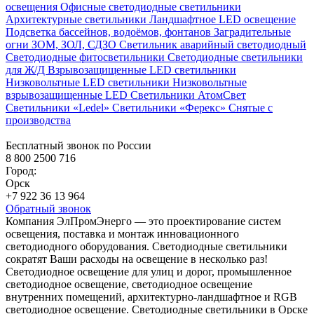
освещения
Офисные светодиодные светильники
Архитектурные светильники
Ландшафтное LED освещение
Подсветка бассейнов, водоёмов, фонтанов
Заградительные
огни ЗОМ, ЗОЛ, СДЗО
Светильник аварийный светодиодный
Светодиодные фитосветильники
Светодиодные светильники
для Ж/Д
Взрывозащищенные LED светильники
Низковольтные LED светильники
Низковольтные
взрывозащищенные LED
Светильники АтомСвет
Светильники «Ledel»
Светильники «Ферекс»
Снятые с
производства
Бесплатный звонок по России
8 800 2500 716
Город:
Орск
+7 922 36 13 964
Обратный звонок
Компания ЭлПромЭнерго — это проектирование систем
освещения, поставка и монтаж инновационного
светодиодного оборудования. Светодиодные светильники
сократят Ваши расходы на освещение в несколько раз!
Светодиодное освещение для улиц и дорог, промышленное
светодиодное освещение, светодиодное освещение
внутренних помещений, архитектурно-ландшафтное и RGB
светодиодное освещение. Светодиодные светильники в Орске