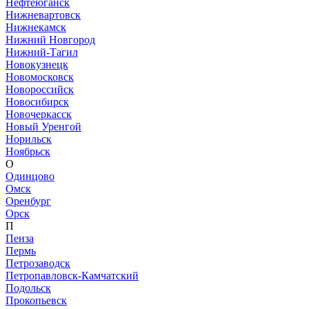
Нефтеюганск
Нижневартовск
Нижнекамск
Нижний Новгород
Нижний-Тагил
Новокузнецк
Новомосковск
Новороссийск
Новосибирск
Новочеркасск
Новый Уренгой
Норильск
Ноябрьск
О
Одинцово
Омск
Оренбург
Орск
П
Пенза
Пермь
Петрозаводск
Петропавловск-Камчатский
Подольск
Прокопьевск