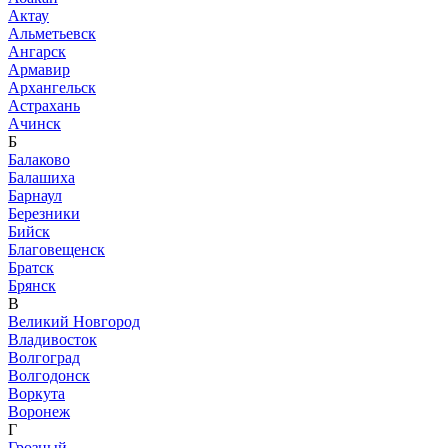
Актау
Альметьевск
Ангарск
Армавир
Архангельск
Астрахань
Ачинск
Б
Балаково
Балашиха
Барнаул
Березники
Бийск
Благовещенск
Братск
Брянск
В
Великий Новгород
Владивосток
Волгоград
Волгодонск
Воркута
Воронеж
Г
Грозный