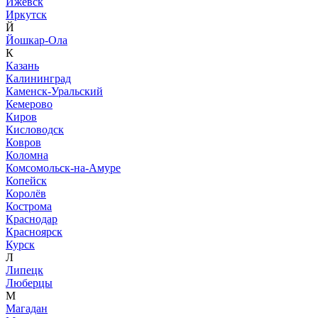
Ижевск
Иркутск
Й
Йошкар-Ола
К
Казань
Калининград
Каменск-Уральский
Кемерово
Киров
Кисловодск
Ковров
Коломна
Комсомольск-на-Амуре
Копейск
Королёв
Кострома
Краснодар
Красноярск
Курск
Л
Липецк
Люберцы
М
Магадан