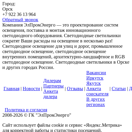
Город:
Орск
+7 922 36 13 964
Обратный звонок
Компания ЭлПромЭнерго — это проектирование систем
освещения, поставка и монтаж инновационного
светодиодного оборудования. Светодиодные светильники
сократят Ваши расходы на освещение в несколько раз!
Светодиодное освещение для улиц и дорог, промышленное
светодиодное освещение, светодиодное освещение
внутренних помещений, архитектурно-ландшафтное и RGB
светодиодное освещение. Светодиодные светильники в Орске
и других городах России.
Вакансии
Иркутск
Дилерам
Якутск
Партнеры
Главная
|
Новости
|
|
Отзывы
|
Анкета
|
Статьи
|
Д
Анкета
соискателя
дилера
В других
регионах
Политика и согласия
2008-2026 © ГК "ЭлПромЭнерго"
Сайт использует файлы cookie и сервис «Яндекс.Метрика»
для корректной работы и статистики посещений.