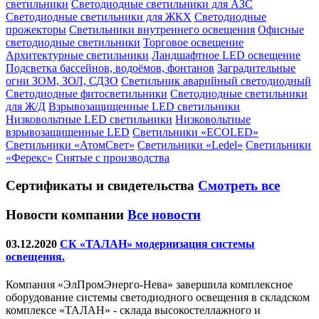
светильники
Светодиодные светильники для АЗС
Светодиодные светильники для ЖКХ
Светодиодные
прожекторы
Светильники внутреннего освещения
Офисные
светодиодные светильники
Торговое освещение
Архитектурные светильники
Ландшафтное LED освещение
Подсветка бассейнов, водоёмов, фонтанов
Заградительные
огни ЗОМ, ЗОЛ, СДЗО
Светильник аварийный светодиодный
Светодиодные фитосветильники
Светодиодные светильники
для Ж/Д
Взрывозащищенные LED светильники
Низковольтные LED светильники
Низковольтные
взрывозащищенные LED
Светильники «ECOLED»
Светильники «АтомСвет»
Светильники «Ledel»
Светильники
«Ферекс»
Снятые с производства
Сертификаты
и свидетельства
Смотреть все
Новости компании
Все новости
03.12.2020
СК «ТАЛАН» модернизация системы
освещения.
Компания «ЭлПромЭнерго-Нева» завершила комплексное
оборудование системы светодиодного освещения в складском
комплексе «ТАЛАН» - склада высокостеллажного и