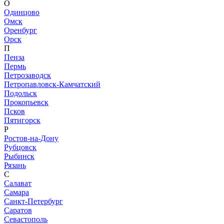
О
Одинцово
Омск
Оренбург
Орск
П
Пенза
Пермь
Петрозаводск
Петропавловск-Камчатский
Подольск
Прокопьевск
Псков
Пятигорск
Р
Ростов-на-Дону
Рубцовск
Рыбинск
Рязань
С
Салават
Самара
Санкт-Петербург
Саратов
Севастополь