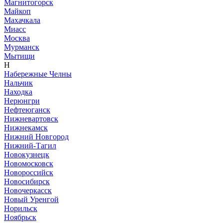
Магнитогорск
Майкоп
Махачкала
Миасс
Москва
Мурманск
Мытищи
Н
Набережные Челны
Нальчик
Находка
Нерюнгри
Нефтеюганск
Нижневартовск
Нижнекамск
Нижний Новгород
Нижний-Тагил
Новокузнецк
Новомосковск
Новороссийск
Новосибирск
Новочеркасск
Новый Уренгой
Норильск
Ноябрьск