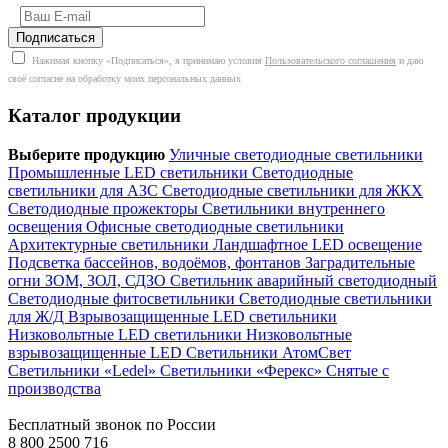
Нажимая кнопку «Подписаться», я принимаю условия
Пользовательского соглашения
и даю
своё согласие на обработку моих персональных данных
Каталог продукции
Выберите продукцию
Уличные светодиодные светильники
Промышленные LED светильники
Светодиодные
светильники для АЗС
Светодиодные светильники для ЖКХ
Светодиодные прожекторы
Светильники внутреннего
освещения
Офисные светодиодные светильники
Архитектурные светильники
Ландшафтное LED освещение
Подсветка бассейнов, водоёмов, фонтанов
Заградительные
огни ЗОМ, ЗОЛ, СДЗО
Светильник аварийный светодиодный
Светодиодные фитосветильники
Светодиодные светильники
для Ж/Д
Взрывозащищенные LED светильники
Низковольтные LED светильники
Низковольтные
взрывозащищенные LED
Светильники АтомСвет
Светильники «Ledel»
Светильники «Ферекс»
Снятые с
производства
Бесплатный звонок по России
8 800 2500 716