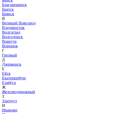
Бийск
Благовещенск
Братск
Брянск
В
Великий Новгород
Владивосток
Волгоград
Волгодонск
Воркута
Воронеж
Г
Грозный
Д
Дзержинск
Е
Ейск
Екатеринбург
Елабуга
Ж
Железнодорожный
З
Златоуст
И
Иваново