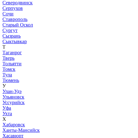
Северодвинск
Серпухов
Сочи
Ставрополь
Старый Оскол
Сургут
Сызрань
Сыктывкар
Т
Таганрог
Тверь
Тольятти
Томск
Тула
Тюмень
У
Улан-Удэ
Ульяновск
Уссурийск
Уфа
Ухта
Х
Хабаровск
Ханты-Мансийск
Хасавюрт