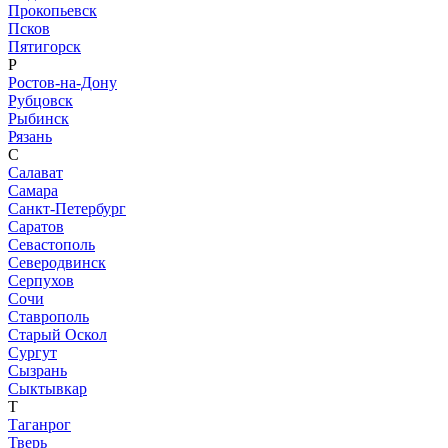
Прокопьевск
Псков
Пятигорск
Р
Ростов-на-Дону
Рубцовск
Рыбинск
Рязань
С
Салават
Самара
Санкт-Петербург
Саратов
Севастополь
Северодвинск
Серпухов
Сочи
Ставрополь
Старый Оскол
Сургут
Сызрань
Сыктывкар
Т
Таганрог
Тверь