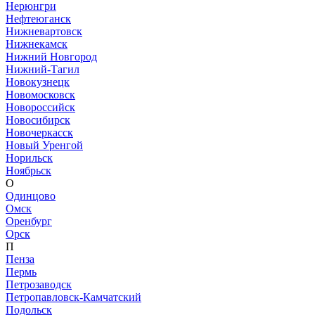
Нерюнгри
Нефтеюганск
Нижневартовск
Нижнекамск
Нижний Новгород
Нижний-Тагил
Новокузнецк
Новомосковск
Новороссийск
Новосибирск
Новочеркасск
Новый Уренгой
Норильск
Ноябрьск
О
Одинцово
Омск
Оренбург
Орск
П
Пенза
Пермь
Петрозаводск
Петропавловск-Камчатский
Подольск