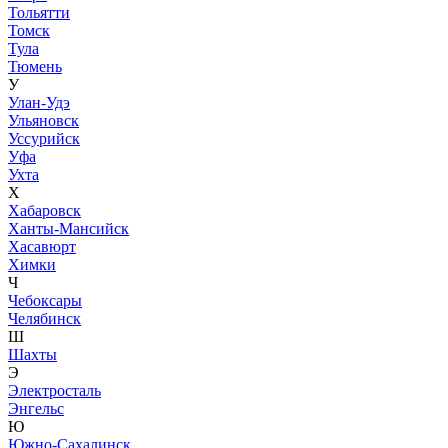
Тольятти
Томск
Тула
Тюмень
У
Улан-Удэ
Ульяновск
Уссурийск
Уфа
Ухта
Х
Хабаровск
Ханты-Мансийск
Хасавюрт
Химки
Ч
Чебоксары
Челябинск
Ш
Шахты
Э
Электросталь
Энгельс
Ю
Южно-Сахалинск