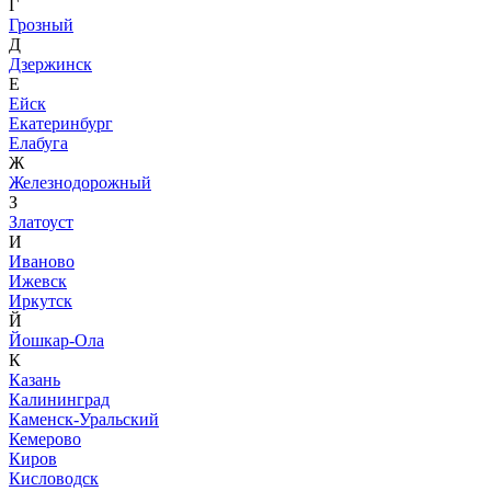
Г
Грозный
Д
Дзержинск
Е
Ейск
Екатеринбург
Елабуга
Ж
Железнодорожный
З
Златоуст
И
Иваново
Ижевск
Иркутск
Й
Йошкар-Ола
К
Казань
Калининград
Каменск-Уральский
Кемерово
Киров
Кисловодск