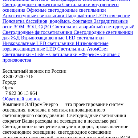
Светодиодные прожекторы
Светильники внутреннего
освещения
Офисные светодиодные светильники
Архитектурные светильники
Ландшафтное LED освещение
Подсветка бассейнов, водоёмов, фонтанов
Заградительные
огни ЗОМ, ЗОЛ, СДЗО
Светильник аварийный светодиодный
Светодиодные фитосветильники
Светодиодные светильники
для Ж/Д
Взрывозащищенные LED светильники
Низковольтные LED светильники
Низковольтные
взрывозащищенные LED
Светильники АтомСвет
Светильники «Ledel»
Светильники «Ферекс»
Снятые с
производства
Бесплатный звонок по России
8 800 2500 716
Город:
Орск
+7 922 36 13 964
Обратный звонок
Компания ЭлПромЭнерго — это проектирование систем
освещения, поставка и монтаж инновационного
светодиодного оборудования. Светодиодные светильники
сократят Ваши расходы на освещение в несколько раз!
Светодиодное освещение для улиц и дорог, промышленное
светодиодное освещение, светодиодное освещение
внутренних помещений, архитектурно-ландшафтное и RGB