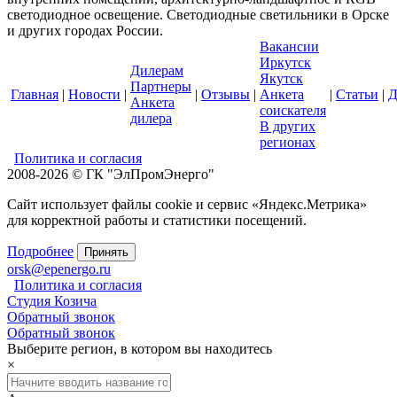
светодиодное освещение. Светодиодные светильники в Орске
и других городах России.
Вакансии
Иркутск
Дилерам
Якутск
Партнеры
Главная
|
Новости
|
|
Отзывы
|
Анкета
|
Статьи
|
Д
Анкета
соискателя
дилера
В других
регионах
Политика и согласия
2008-2026 © ГК "ЭлПромЭнерго"
Сайт использует файлы cookie и сервис «Яндекс.Метрика»
для корректной работы и статистики посещений.
Подробнее
Принять
orsk@epenergo.ru
Политика и согласия
Студия Козича
Обратный звонок
Обратный звонок
Выберите регион, в котором вы находитесь
×