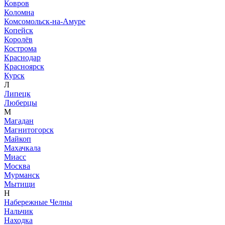
Ковров
Коломна
Комсомольск-на-Амуре
Копейск
Королёв
Кострома
Краснодар
Красноярск
Курск
Л
Липецк
Люберцы
М
Магадан
Магнитогорск
Майкоп
Махачкала
Миасс
Москва
Мурманск
Мытищи
Н
Набережные Челны
Нальчик
Находка