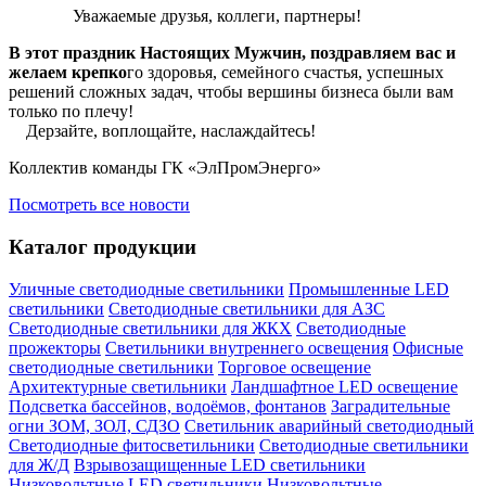
Уважаемые друзья, коллеги, партнеры!
В этот праздник Настоящих Мужчин, поздравляем вас и
желаем крепко
го здоровья, семейного счастья, успешных
решений сложных задач, чтобы вершины бизнеса были вам
только по плечу!
Дерзайте, воплощайте, наслаждайтесь!
Коллектив команды ГК «ЭлПромЭнерго»
Посмотреть все новости
Каталог продукции
Уличные светодиодные светильники
Промышленные LED
светильники
Светодиодные светильники для АЗС
Светодиодные светильники для ЖКХ
Светодиодные
прожекторы
Светильники внутреннего освещения
Офисные
светодиодные светильники
Торговое освещение
Архитектурные светильники
Ландшафтное LED освещение
Подсветка бассейнов, водоёмов, фонтанов
Заградительные
огни ЗОМ, ЗОЛ, СДЗО
Светильник аварийный светодиодный
Светодиодные фитосветильники
Светодиодные светильники
для Ж/Д
Взрывозащищенные LED светильники
Низковольтные LED светильники
Низковольтные