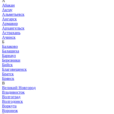
А
Абакан
Актау
Альметьевск
Ангарск
Армавир
Архангельск
Астрахань
Ачинск
Б
Балаково
Балашиха
Барнаул
Березники
Бийск
Благовещенск
Братск
Брянск
В
Великий Новгород
Владивосток
Волгоград
Волгодонск
Воркута
Воронеж